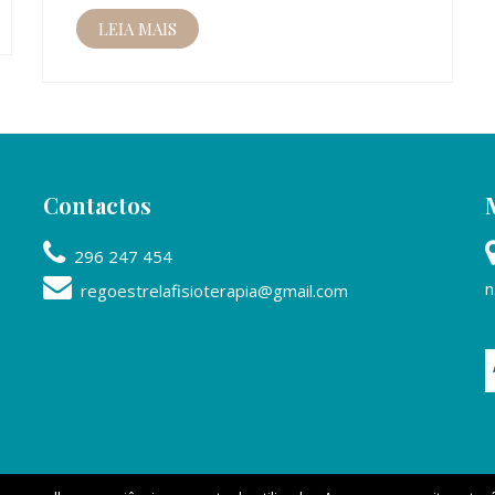
LEIA MAIS
Contactos
296 247 454
n
regoestrelafisioterapia@gmail.com